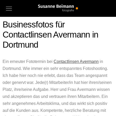
Businessfotos für
Contactlinsen Avermann in
Dortmund
Ein erneuter Fototermin bei
Contactlinsen Avermann
in
Dortmund. Wie immer ein sehr entspanntes Fotoshooting.
Ich habe hier noch nie erlebt, dass das Team angespannt
oder genervt war. Jede(r) Mitarbeiter/in hat hier ihren/seinen
Platz, ihre/seine Aufgabe. Herr und Frau Avermann wissen
und akzeptieren das und vertrauen ihren Mitarbeitern. Ein
sehr angenehmes Arbeitsklima, und das wirkt sich positiv
auf die Kunden aus. Kompetente, herzliche Beratung mit